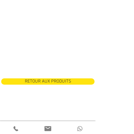
RETOUR AUX PRODUITS
Shrink Sleeve
Preform Sleeves
OPP Wrap-around Labels