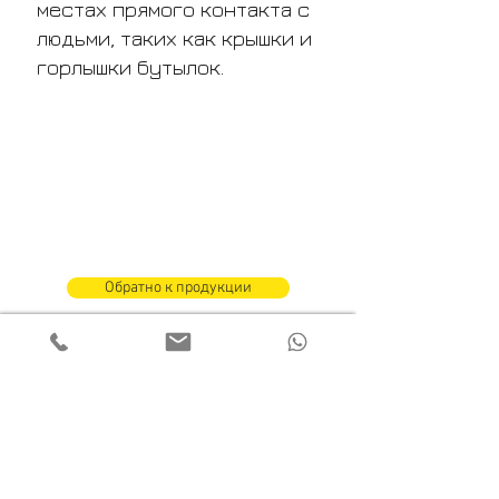
местах прямого контакта с
людьми, таких как крышки и
горлышки бутылок.
Обратно к продукции
Shrink Sleeve
Preform Sleeves
OPP Wrap-around Labels